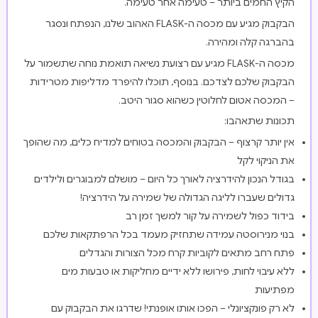
הקיץ החמים ביותר – טעימה אחר טעימה.
הבקבוק מגיע עם מכסה ה-FLASK האהוב שלנו, הנפתח ונסגר
בהברגה קלה ומהירה.
מכסה ה-FLASK מגיע עם רצועת נשיאה תואמת נוחה שתשמור על
הבקבוק שלכם לצדכם. בנוסף, תוכלו להיפרד מדליפות מטרידות
– המכסה אטום לחלוטין כשהוא סגור היטב.
תכונות שתאהבו:
אין יותר קרצוף – הבקבוק והמכסה בטוחים למדיח כלים, מה שהופך
את הניקוי לקל
בגודל הנכון להידרציה לאורך כל היום – מושלם למבוגרים ולילדים
גדולים שעברו לליגה הגדולה של שמירה על הידרציה!
בידוד כפול לשמירה על קור למשך זמן רב
בנוי מנירוסטה עמידה שתחזיק מעמד בכל הרפתקאות שלכם
פתח רחב מתאים לקוביות קרח מכל הצורות והגדלים
ללא עיבוי לחות, פירושו ללא ידיים מחליקות או טבעות מים
מפתיעות
לא רק פונקציונלי – הפכו אותו אופנתי! שדרגו את הבקבוק עם