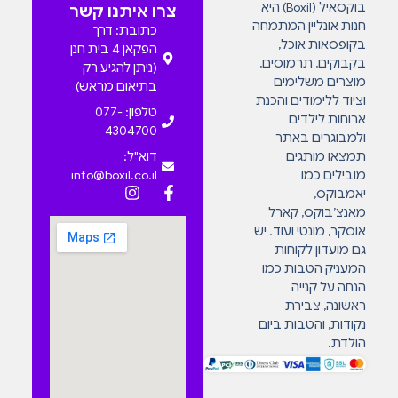
בוקסאיל (Boxil) היא
צרו איתנו קשר
חנות אונליין המתמחה
כתובת: דרך
בקופסאות אוכל,
הפקאן 4 בית חנן
בקבוקים, תרמוסים,
(ניתן להגיע רק
מוצרים משלימים
בתיאום מראש)
וציוד ללימודים והכנת
טלפון: 077-
ארוחות לילדים
4304700
ולמבוגרים באתר
תמצאו מותגים
דוא"ל:
מובילים כמו
info@boxil.co.il
יאמבוקס,
מאנצ’בוקס, קארל
אוסקר, מונטי ועוד. יש
גם מועדון לקוחות
המעניק הטבות כמו
הנחה על קנייה
ראשונה, צבירת
נקודות, והטבות ביום
הולדת.