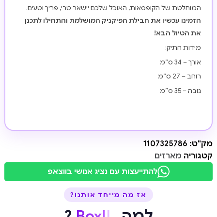
המוחלטת של הקופסאות, האוכל שלכם יישאר טרי, פריך וטעים.
הזמינו עכשיו את חבילת הפיקניק המושלמת והתחילו לתכנן
את הטיול הבא!
מידות התיק:
אורך – 34 ס”מ
רוחב – 27 ס”מ
גובה – 35 ס”מ
מק"ט:
1107325786
קטגוריה
מארזים
להתייעצות עם נציג אנושי בווצאפ
אז מה מייחד אותנו?
למה
BoxIL
?