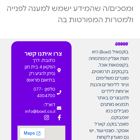
ומסכים/ה שהמידע ישמש למענה לפנייה
ולמטרות המפורטות בה
בוקסאיל (Boxil) היא
צרו איתנו קשר
חנות אונליין המתמחה
כתובת: דרך
בקופסאות אוכל,
הפקאן 4 בית חנן
בקבוקים, תרמוסים,
(ניתן להגיע רק
מוצרים משלימים
בתיאום מראש)
וציוד ללימודים והכנת
טלפון: 077-
ארוחות לילדים
4304700
ולמבוגרים באתר
תמצאו מותגים
דוא"ל:
מובילים כמו
info@boxil.co.il
יאמבוקס,
מאנצ’בוקס, קארל
אוסקר, מונטי ועוד. יש
גם מועדון לקוחות