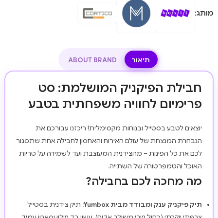
מותג:
תיאור
ABOUT BRAND
חבילת הפיקניק המושלמת: סט
פרימיום לחוויה משפחתית בטבע
יוצאים לטבע בסטייל ובנוחות מקסימלית! ריכזנו עבורכם את
הנבחרת המנצחת של עולם האירוח והאחסון לחבילה אחת שתסגור
לכם את כל הפינות – מהצידנית המעוצבת ועד לשמירה על טריות
האוכל והטמפרטורה של השתייה.
מה מחכה לכם בחבילה?
תיק פיקניק ענק ומבודד מבית Yumbox:
תיק צידנית בסטייל
צרפתי יוקרתי (כחול נייבי משולב אדום), עשוי בד ניילון וסאטן עמיד