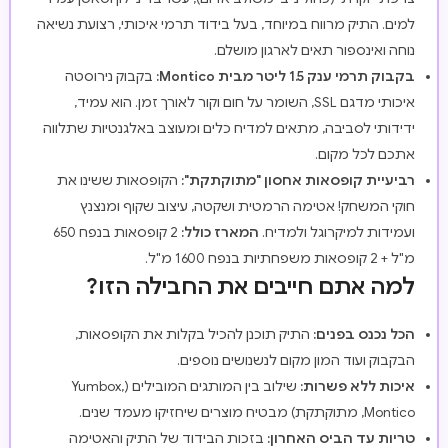
למים. התיק מרווח במיוחד, בעל בידוד תרמי איכותי, רצועת נשיאה
נוחה ואינספור תאים לארגון מושלם.
בקבוק תרמי ענק 1.5 ליטר מבית Montico:
בקבוק נירוסטה
איכותי מדגם SSL, השומר על חום וקור לאורך זמן. הוא עמיד,
ידידותי לסביבה, מתאים למדיח כלים ומעוצב באלגנטיות שתלווה
אתכם לכל מקום.
רביעיית קופסאות אחסון "מתוקתקת":
הקופסאות ששינו את
חוקי המשחק! אטימה הרמטית ושקטה, עיצוב שקוף ומנצנץ
ועמידות למיקרוגל ולמדיח.
המארז כולל:
2 קופסאות בנפח 650
מ"ל + 2 קופסאות משפחתיות בנפח 1600 מ"ל.
למה אתם חייבים את החבילה הזו?
הכל נכנס בפנים:
התיק תוכנן להכיל בקלות את הקופסאות,
הבקבוק ועוד המון מקום לנשנושים נוספים.
איכות ללא פשרות:
שילוב בין המותגים המובילים (Yumbox,
Montico, מתוקתקת) מבטיח מוצרים שיחזיקו מעמד שנים.
טריות עד הביס האחרון:
בזכות הבידוד של התיק והאטימה