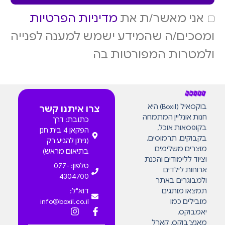
אני מאשר/ת את
מדיניות הפרטיות
ומסכים/ה שהמידע ישמש למענה לפנייה
ולמטרות המפורטות בה
בוקסאיל (Boxil) היא
צרו איתנו קשר
חנות אונליין המתמחה
כתובת: דרך
בקופסאות אוכל,
הפקאן 4 בית חנן
בקבוקים, תרמוסים,
(ניתן להגיע רק
מוצרים משלימים
בתיאום מראש)
וציוד ללימודים והכנת
טלפון: 077-
ארוחות לילדים
4304700
ולמבוגרים באתר
תמצאו מותגים
דוא"ל:
מובילים כמו
info@boxil.co.il
יאמבוקס,
מאנצ’בוקס, קארל