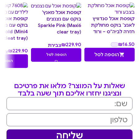
קופסת אוכל מאנץ’
קופסת אוכל סנדוויץ
קופסת אוכל מ
בוקס עם נצנצים
לאנצ’ בוקס מחולקת
בוקס עם נצנצ
Sparkle Pink (Maxi6
חזרה לביה”ס – ורוד
 Gold (Mini4
clear tray)
cleat tray)
₪
16.50
₪
229.90
צבירת
₪
229.90
צבי
22.99
הוספה לסל
הוספה לסל
2.99
נקודות
הוספה 
נקוד
שאלות על המוצר? מלאו את פרטיכם
ונציגנו יחזרו אליכם תוך שעה בלבד
שליחה