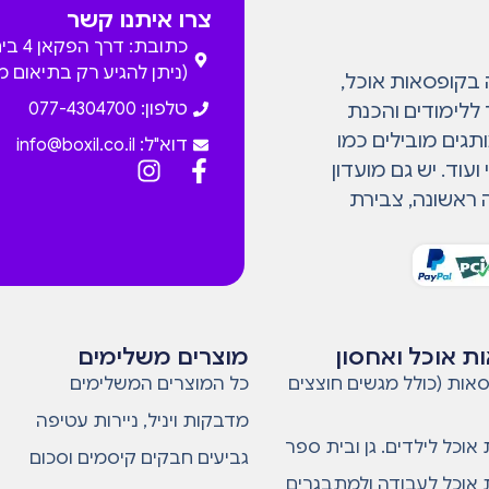
צרו איתנו קשר
כתובת: דרך
(ניתן להגיע רק בתיאום 
המתמחה בקופסאות אוכל,
טלפון: 077-4304700
 ללימודים והכנת
גים מובילים כמו
דוא"ל:
info@boxil.co.il
עוד. יש גם מועדון
 ראשונה, צבירת
ת אוכל ואחסון
מוצרים משלימים
אות (כולל מגשים חוצצים
כל המוצרים המשלימים
מדבקות ויניל, ניירות עטיפה
אוכל לילדים. גן ובית ספר
גביעים חבקים קיסמים וסכום
אוכל לעבודה ולמתבגרים