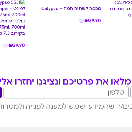
מכסה לשתיה חמה – Calypso
נטי מסדרת
ת) –
₪
39.90
בולם זעזועים
בקירוב 7.3 ס”מ) – Calypso
₪
29.90
לאו את פרטיכם ונציגנו יחזרו אל
ם/ה שהמידע ישמש למענה לפנייה ולמטרות