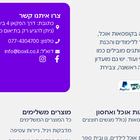
צרו איתנו קשר
כתובת: דרך
(ניתן להגיע רק בתיאום 
המתמחה בקופסאות אוכל,
טלפון: 077-4304700
 ללימודים והכנת
גים מובילים כמו
דוא"ל:
info@boxil.co.il
עוד. יש גם מועדון
 ראשונה, צבירת
ת אוכל ואחסון
מוצרים משלימים
אות (כולל מגשים חוצצים
כל המוצרים המשלימים
מדבקות ויניל, ניירות עטיפה
אוכל לילדים. גן ובית ספר