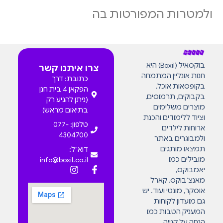
ולמטרות המפורטות בה
בוקסאיל (Boxil) היא
צרו איתנו קשר
חנות אונליין המתמחה
כתובת: דרך
בקופסאות אוכל,
הפקאן 4 בית חנן
בקבוקים, תרמוסים,
(ניתן להגיע רק
מוצרים משלימים
בתיאום מראש)
וציוד ללימודים והכנת
טלפון: 077-
ארוחות לילדים
4304700
ולמבוגרים באתר
תמצאו מותגים
דוא"ל:
מובילים כמו
info@boxil.co.il
יאמבוקס,
מאנצ’בוקס, קארל
אוסקר, מונטי ועוד. יש
גם מועדון לקוחות
המעניק הטבות כמו
הנחה על קנייה