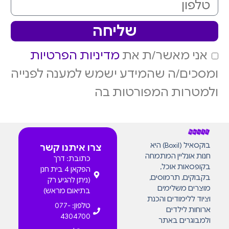
שליחה
אני מאשר/ת את
מדיניות הפרטיות
ומסכים/ה שהמידע ישמש למענה לפנייה
ולמטרות המפורטות בה
בוקסאיל (Boxil) היא
צרו איתנו קשר
חנות אונליין המתמחה
כתובת: דרך
בקופסאות אוכל,
הפקאן 4 בית חנן
בקבוקים, תרמוסים,
(ניתן להגיע רק
מוצרים משלימים
בתיאום מראש)
וציוד ללימודים והכנת
טלפון: 077-
ארוחות לילדים
4304700
ולמבוגרים באתר