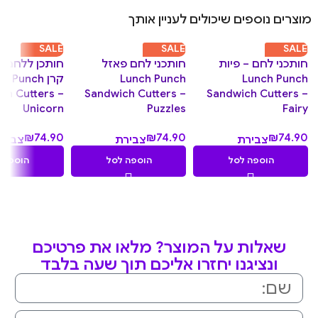
מוצרים נוספים שיכולים לעניין אותך
SALE
SALE
SALE
חותכני לחם – פיות
חותכני לחם פאזל
חותכן ללחם ב
Lunch Punch
Lunch Punch
קרן  Punch
ch Cutters –
Sandwich Cutters –
Sandwich Cutters –
Unicorn
Puzzles
Fairy
₪
74.90
₪
74.90
₪
74.90
צבירת
צבירת
צביר
7.49
7.49
7.49
הוספה לסל
הוספה לסל
הוספה 
נקודות
נקודות
נקודו
שאלות על המוצר? מלאו את פרטיכם
ונציגנו יחזרו אליכם תוך שעה בלבד