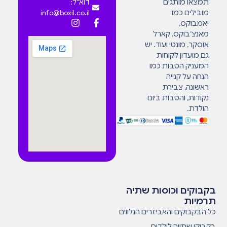
תמצאו מותגים
דוא"ל:
מובילים כמו
info@boxil.co.il
יאמבוקס,
מאנצ’בוקס, קארל
אוסקר, מונטי ועוד. יש
גם מועדון לקוחות
המעניק הטבות כמו
הנחה על קנייה
ראשונה, צבירת
נקודות, והטבות ביום
הולדת.
בקבוקים וכוסות שתיה
תרמיות
כל הבקבוקים והאביזרים הנלווים
בקבוקי שתייה לילדים