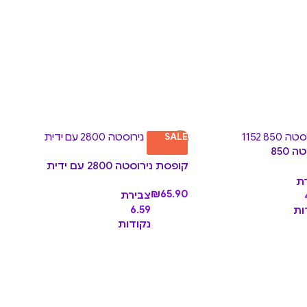
LE
SALE
850
מתוקתקת
קופסת נירוסטה 2800 עם ידית
.90
ת
₪
65.90
צבירת
6.59
ות
נקודות