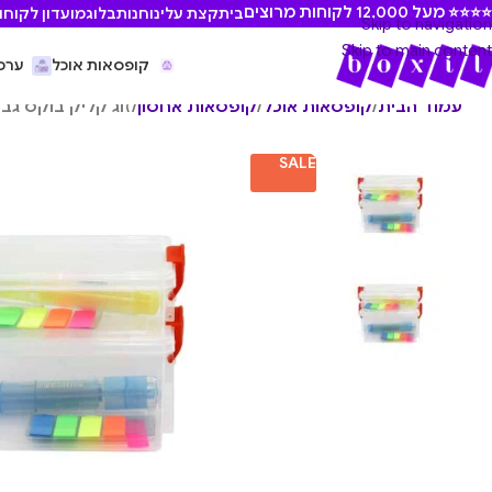
⭐ מעל 12,000 לקוחות מרוצים
בית
קצת עלינו
חנות
בלוג
מועדון לקוחו
Skip to navigation
Skip to main content
קופסאות אוכל
ערכ
עמוד הבית
/
קופסאות אוכל
/
קופסאות אחסון
/
זוג קליק בוקס גבו
SALE