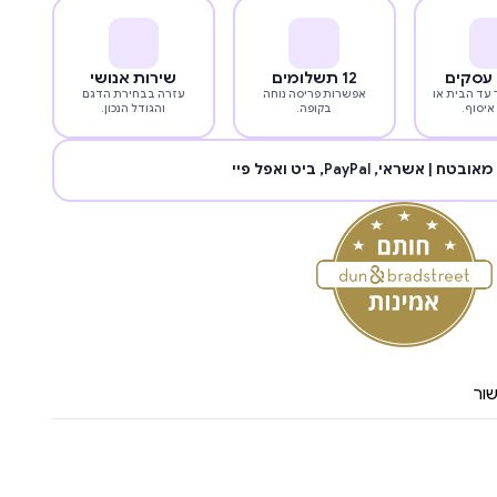
12 תשלומים
שירות אנושי
עד הבית או
אפשרות פריסה נוחה
עזרה בבחירת הדגם
איסוף.
בקופה.
והגודל הנכון.
מאובטח | אשראי,
PayPal
, ביט ואפל פיי
ור