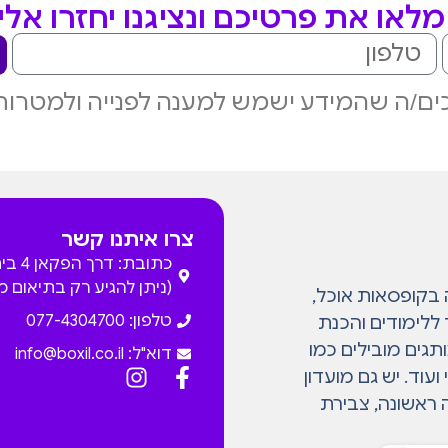
לאו את פרטיכם ונציגנו יחזרו אל
ם/ה שהמידע ישמש למענה לפנייה ולמטרות
צרו איתנו קשר
כתובת: דרך
(ניתן להגיע רק בתיאום 
המתמחה בקופסאות אוכל,
טלפון: 077-4304700
 ללימודים והכנת
גים מובילים כמו
דוא"ל:
info@boxil.co.il
עוד. יש גם מועדון
 ראשונה, צבירת