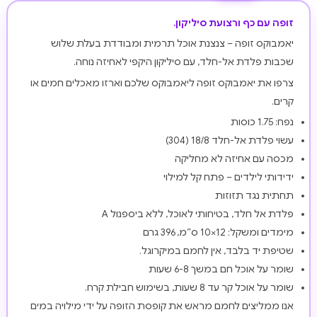
זופה עם כף ורצועת סיליקון.
יאמבוקס זופה – צנצנת אוכל תרמית ומבודדת בעלת שלוש
שכבות פלדת אל-חלד, עם סיליקון היקפי לאחיזה נוחה.
צרפו את יאמבוקס זופה ליאמבוקס שלכם וארזו מאכלים חמים או
קרים.
נפח: 1.75 כוסות
עשוי פלדת אל-חלד 18/8 (304)
מכסה עם אחיזה לא מחליקה
ידידותי לילדים – פתח קל למילוי
תחתית נגד תזוזות
פלדת אל חלד, בטיחותי לאוכל, ללא ביספנול A
מימדים ומשקל: 12×10 ס״מ, 396 גרם
שטיפת יד בלבד, אין לחמם במיקרוגל.
שומר על אוכל חם במשך 6-8 שעות
שומר על אוכל קר עד 8 שעות, בשימוש חבילת קרח.
אנו ממליצים לחמם מראש את קופסת הזופה על ידי מילויה במים