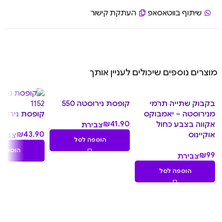
שיתוף בווטאסאפ
העתקת קישור
מוצרים נוספים שיכולים לעניין אותך
בקבוק שתייה תרמי
קופסת נירוסטה 550
מנירוסטה – יאמבוקס
קופסת נירוסטה 
₪
41.90
אקווה בצבע כחול
צבירת
₪
43.90
אוקיינוס
4.19
צביר
הוספה לסל
נקודות
4.39
הוספה 
₪
99
צבירת
נקודו
9.90
הוספה לסל
נקודות