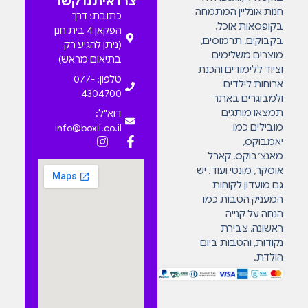
צרו איתנו קשר
חנות אונליין המתמחה
כתובת: דרך
בקופסאות אוכל,
הפקאן 4 בית חנן
בקבוקים, תרמוסים,
(ניתן להגיע רק
מוצרים משלימים
בתיאום מראש)
וציוד ללימודים והכנת
טלפון: 077-
ארוחות לילדים
4304700
ולמבוגרים באתר
תמצאו מותגים
דוא"ל:
מובילים כמו
info@boxil.co.il
יאמבוקס,
מאנצ’בוקס, קארל
אוסקר, מונטי ועוד. יש
גם מועדון לקוחות
המעניק הטבות כמו
הנחה על קנייה
ראשונה, צבירת
נקודות, והטבות ביום
הולדת.