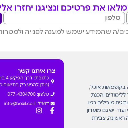
לאו את פרטיכם ונציגנו יחזרו אל
ם/ה שהמידע ישמש למענה לפנייה ולמטרות
צרו איתנו קשר
כתובת: דרך
(ניתן להגיע רק בתיאום 
המתמחה בקופסאות אוכל,
טלפון: 077-4304700
 ללימודים והכנת
גים מובילים כמו
דוא"ל:
info@boxil.co.il
עוד. יש גם מועדון
 ראשונה, צבירת