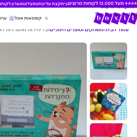
⭐ מעל 12,000 לקוחות מרוצים
בית
קצת עלינו
חנות
בלוג
מועדון לקוחו
Skip to navigation
Skip to main content
קופסאות אוכל
ערכ
עמוד הבית
/
משחקים ומוצרים חינוכיים
/
בדיחידות מתגרדות לא