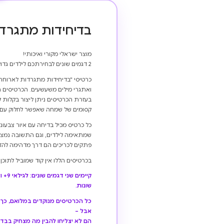
בדיחידות מתגרד
מוצר ישראלי מקורי ואיכותי!
2 דגמים שונים לבחירתכם לילדים גדולים, ולילדים גדולים יותר :-).
כרטיסי "בדיחידות מתגרדות לארוחת
ואתגרי מילים משעשעים. הכרטיסים ה
בעזרת הכרטיסים ניתן ליצור בקלות ק
קסומים של שמחה שאפשר לחלוק עם 
כל כרטיס מכיל בדיחה עם איור צבעוני
שמתאימה לילדים, וגם התשובה נמצא
פתקים לכריכים הם דרך מדהימה להזכ
בכרטיסים הללו אין קוד שמוביל לתוכ
שונות.
כל הכרטיסים מנוקדים במלואם, כך ש
אבל –
הם לא יצליחו להבין מה מצחיק בבדי