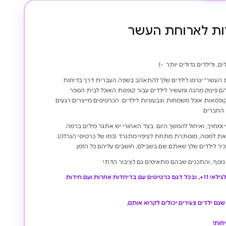
ות לארוחת העשר
 העשר" יגרמו לילדים שלך להתאהב בשפה העברית דרך בדיחות
ם פינוק מהנה ומעשיר לילדים עבור קופסת האוכל לבית הספר.
ופסאות אוכל משמחות וצבעוניות לילדים. הכרטיסים מייצרים רגעים
החברים.
 ומחויך, ואיחול להמשך היום. בצד האחורי יש אתגר מילים ברמה
ת למטה, מוסתרת מתחת לציפוי מתגרד (כמו של כרטיסי הגרלה).
יר לילדים שלך שאתם שם בשבילם, חושבים עליהם כל הזמן.
ן נוסף, והתכנים שבהם מתאימים גם לציבור הדתי.
קיימים שני דגמים שונים: לגילאי 9+ ולגילאי 11+, ובכל דגם כרטיסים עם בדיחדות אחרות ועם חידות
גם ילדים צעירים יכולים לקרוא אותם,
חות!