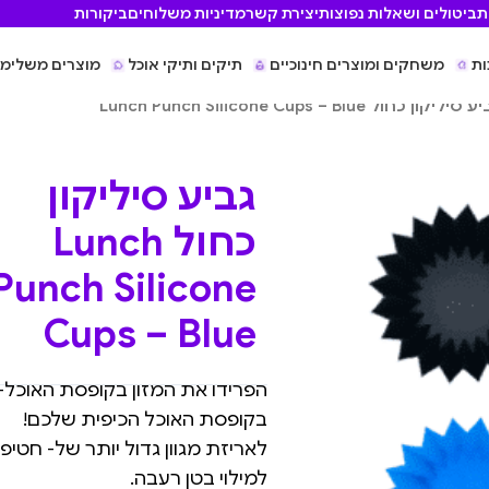
ת
ביטולים ושאלות נפוצות
יצירת קשר
מדיניות משלוחים
ביקורות
ות
משחקים ומוצרים חינוכיים
תיקים ותיקי אוכל
מוצרים משלימי
סיליקון כחול Lunch Punch Silicone Cups – Blue
גביע סיליקון
כחול Lunch
Punch Silicone
Cups – Blue
הפרידו את המזון בקופסת האוכל- 
בקופסת האוכל הכיפית שלכם!
לאריזת מגוון גדול יותר של- חטי
למילוי בטן רעבה.