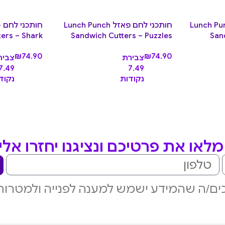
חם – פיות Lunch Punch
חותכני לחם פאזל Lunch Punch
ers – Shark
Sandwich Cutters – Puzzles
San
₪
74.90
₪
74.90
צבירת
צביר
7.49
7.49
נקודות
נקוד
לאו את פרטיכם ונציגנו יחזרו אל
ם/ה שהמידע ישמש למענה לפנייה ולמטרות