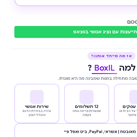
כום
ייעצות עם נציג אנושי בווצאפ
אז מה מייחד אותנו?
למה
BoxIL
?
טובה מתחילה בחנות שמבינה מה היא מוכרת.
12 תשלומים
שירות אנושי
עד הבית או
אפשרות פריסה נוחה
עזרה בבחירת הדגם
איסוף.
בקופה.
והגודל הנכון.
מאובטח | אשראי,
PayPal
, ביט ואפל פיי