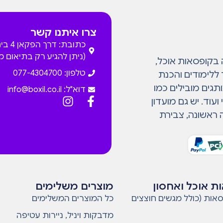
צרו איתנו קשר
כתובת: דרך
(ניתן להגיע רק בתיאום 
המתמחה בקופסאות אוכל,
טלפון: 077-4304700
 ללימודים והכנת
גים מובילים כמו
דוא"ל:
info@boxil.co.il
עוד. יש גם מועדון
 ראשונה, צבירת
ת אוכל ואחסון
מוצרים משלימים
אות (כולל מגשים חוצצים
כל המוצרים המשלימים
מדבקות ויניל, ניירות עטיפה