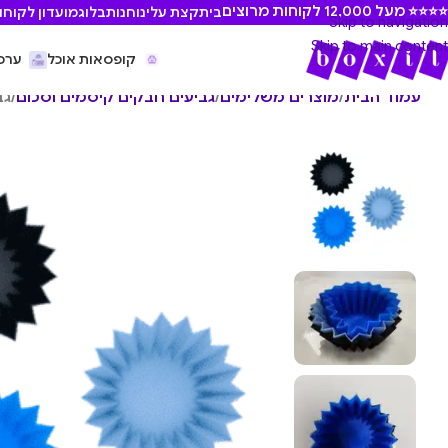
⭐ מעל 12,000 לקוחות מרוצים
בית
קצת עלינו
חנות
בלוג
מועדון לקוחו
Skip to navigation
Skip to main content
קופסאות אוכל
ערכ
עמוד הבית
/
מוצרים משלימים
/
גביעים חבקים קיסמים וסכום
/
גביע 