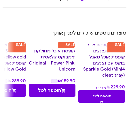
מוצרים נוספים שיכולים לעניין אותך
SALE
SALE
SALE
קופסת אוכל מחולקת
קופסת אוכל מאנץ'
יאמבוקס קלאסית
בוקס עם נצנצים
Original – Power Pink,
ק
 Yellow Gold
Unicorn
Sparkle Gold (Mini4
cleat tray)
₪
289.90
₪
159.90
₪
229.90
צבירת
הוספה לסל
הוספה
22.99
הוספה לסל
נקודות