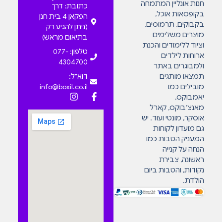
חנות אונליין המתמחה
כתובת: דרך
בקופסאות אוכל,
הפקאן 4 בית חנן
בקבוקים, תרמוסים,
(ניתן להגיע רק
מוצרים משלימים
בתיאום מראש)
וציוד ללימודים והכנת
טלפון: 077-
ארוחות לילדים
4304700
ולמבוגרים באתר
תמצאו מותגים
דוא"ל:
מובילים כמו
info@boxil.co.il
יאמבוקס,
מאנצ’בוקס, קארל
אוסקר, מונטי ועוד. יש
גם מועדון לקוחות
המעניק הטבות כמו
הנחה על קנייה
ראשונה, צבירת
נקודות, והטבות ביום
הולדת.