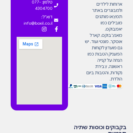
טלפון: 077-
ארוחות לילדים
4304700
ולמבוגרים באתר
תמצאו מותגים
דוא"ל:
מובילים כמו
info@boxil.co.il
יאמבוקס,
מאנצ’בוקס, קארל
אוסקר, מונטי ועוד. יש
גם מועדון לקוחות
המעניק הטבות כמו
הנחה על קנייה
ראשונה, צבירת
נקודות, והטבות ביום
הולדת.
בקבוקים וכוסות שתיה