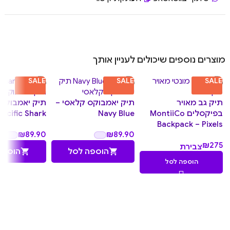
מוצרים נוספים שיכולים לעניין אותך
SALE
SALE
SALE
תיק גב מאויר
תיק יאמבוקס קלאסי –
תיק יאמבוקס 
בפיקסלים MontiiCo
Navy Blue
Pacific Shark
Backpack – Pixels
₪
89.90
₪
89.90
₪
275
צבירת
הוספה לסל
הוספה
27.50
הוספה לסל
נקודות