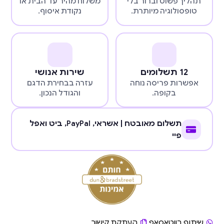
תהליך פשוט וברור בלי
משלוח מהיר עד הבית או
טופסולוגיה מיותרת.
נקודת איסוף.
12 תשלומים
שירות אנושי
אפשרות פריסה נוחה
עזרה בבחירת הדגם
בקופה.
והגודל הנכון.
תשלום מאובטח | אשראי,
PayPal
, ביט ואפל
פיי
שיתוף בווטאסאפ
העתקת קישור