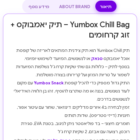
תיאור
ABOUT BRAND
מידע נוסף
Yumbox Chill Bag – תיק יאמבוקס +
זוג קרחומים
תיק Yumbox Chill הוא תיק צידנית המתאים לאריזה של קופסת
אוכל יאמבוקס
סנאק
או לנשנושים, המיועד לשימוש יומיומי.
בנוסף לתיק – כלולות גם שתי שקיות קרח ג’ל נשלפות המיועדות
לשמור על טריות המזון ועל קרירותו בצורה מושלמת.
התיק גדול מספיק כדי להכיל קופסת
Yumbox Snack
עם מקום
לעוד נשנושים, בננה או מה שתרצו להוסיף, זהו בן הלוויה האידיאלי
לנשנושים בדרכים.
זמין לבחירה ב4 איורים מדליקים: דינוזאור, שחור עם עיטור אפור,
חינניות (דייזי סטריפס), שדות תותים
חומרים: חיצוני – בד פוליאסטר ניתן לניגוב, בטנת EVA, סגירת
רוכסן, רצועה עם אבזם, 2 שקיות קרח ג’ל