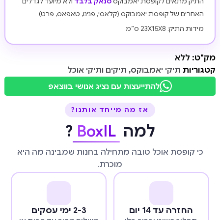
התיק מתאים לקופסת יאמבוקס
סנאק בלבד
ולא מיועד לגדלים
האחרים של קופסת יאמבוקס (קלאסי, פנינו, טאפאס, פרט)
מידות התיק: 23X15X8 ס”מ
מק"ט:
ללא
קטגוריות
תיקי יאמבוקס
,
תיקים ותיקי אוכל
להתייעצות עם נציג אנושי בווצאפ
אז מה מייחד אותנו?
למה
BoxIL
?
כי קופסת אוכל טובה מתחילה בחנות שמבינה מה היא
מוכרת.
החזרה עד 14 יום
2-3 ימי עסקים