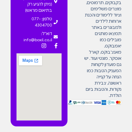
בקבוקים, תרמוסים,
(ניתן להגיע רק
מוצרים משלימים
בתיאום מראש)
וציוד ללימודים והכנת
טלפון: 077-
ארוחות לילדים
4304700
ולמבוגרים באתר
תמצאו מותגים
דוא"ל:
מובילים כמו
info@boxil.co.il
יאמבוקס,
מאנצ’בוקס, קארל
אוסקר, מונטי ועוד. יש
גם מועדון לקוחות
המעניק הטבות כמו
הנחה על קנייה
ראשונה, צבירת
נקודות, והטבות ביום
הולדת.