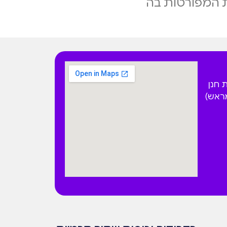
 המפורטות בה
 הפקאן 4 בית חנן
מראש)