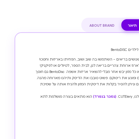
תיאור
ABOUT BRAND
BentoDIS
ארזו ארוחה עם עגבניות, גבינה, גזר או כל מזון יבש אחר מבלי להשאיר אריזות אשפה. BentoDisc גם חוסך
 ומונע את ריסוקם. פשוט סובבו את הדיסק ותיהנו מארוחה מהנה.
סתובבים וניתן להסיר בקלות את דיסקית המזון ולהניח אותה על שמיכת
CUT.
(נמכר בנפרד)
הוא מתאים בצורה מושלמת לתא