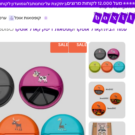
⭐ מעל 12,000 לקוחות מרוצים
בית
קצת עלינו
חנות
בלוג
מועדון לקוחו
Skip to navigation
Skip to main content
קופסאות אוכל
ערכ
עמוד הבית
/
קארל אוסקר
/
קופסאות דיסק קארל אוסקר
/
BentoDISC – קופסת אוכ
SALE
SALE