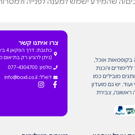
ם/ה שהמידע ישמש למענה לפנייה ולמטרות
צרו איתנו קשר
כתובת: דרך
(ניתן להגיע רק בתיאום 
המתמחה בקופסאות אוכל,
טלפון: 077-4304700
 ללימודים והכנת
גים מובילים כמו
דוא"ל:
info@boxil.co.il
עוד. יש גם מועדון
 ראשונה, צבירת