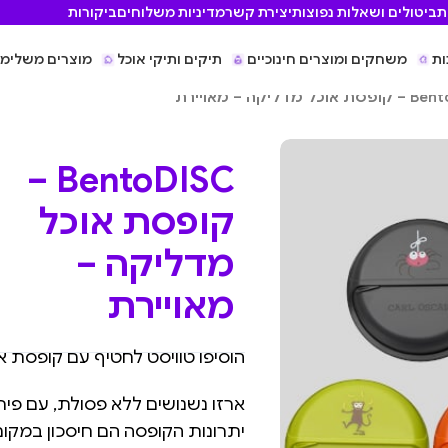
ת
ביטולים ושאלות נפוצות
יצירת קשר
מדיניות משלוחים
ביקורות
ות
משחקים ומוצרים חינוכיים
תיקים ותיקי אוכל
מוצרים משלימי
ל מדליקה – מאויירת
BentoDISC –
קופסת אוכל
מדליקה –
מאויירת
הוסיפו טוויסט לחטיף עם קופסת אוכל ליל
ארזו נשנושים ללא פסולת, עם פירות
יתרונות הקופסה הם חיסכון במקום