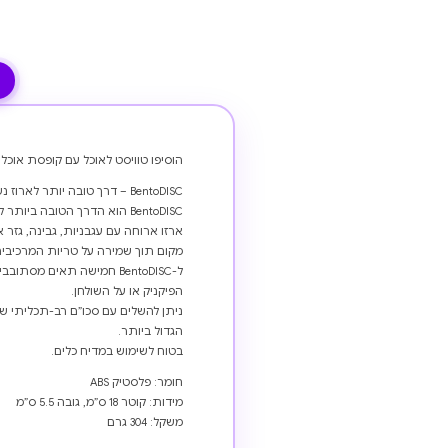
הוסיפו טוויסט לאוכל עם קופסת אוכל לילדים C
BentoDISC – דרך טובה יותר לארוז נשנושים בריאים – השתמשו בה שוב ושוב, הפחיתו באריזות וחסכו!
BentoDISC הוא הדרך הטובה ביותר לארוז ארוחת צהריים בריאה לגן, לבית הספר, לטיולים או לפיקניק!
מקום תוך שמירה על טריות המרכיבים
ל-BentoDISC חמישה תאים מ
הפיקניק או על השולחן.
ניתן להשלים עם סכו”ם רב-תכליתי שלנו, Elery
הגדול ביותר.
בטוח לשימוש במדיח כלים.
חומר: פלסטיק ABS
מידות: קוטר 18 ס”מ, גובה 5.5 ס”מ
משקל: 304 גרם