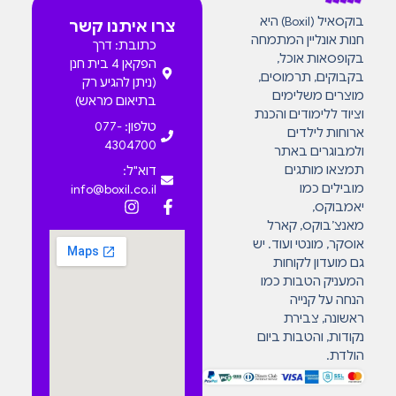
בוקסאיל (Boxil) היא
צרו איתנו קשר
חנות אונליין המתמחה
כתובת: דרך
בקופסאות אוכל,
הפקאן 4 בית חנן
בקבוקים, תרמוסים,
(ניתן להגיע רק
מוצרים משלימים
בתיאום מראש)
וציוד ללימודים והכנת
טלפון: 077-
ארוחות לילדים
4304700
ולמבוגרים באתר
תמצאו מותגים
דוא"ל:
מובילים כמו
info@boxil.co.il
יאמבוקס,
מאנצ’בוקס, קארל
אוסקר, מונטי ועוד. יש
גם מועדון לקוחות
המעניק הטבות כמו
הנחה על קנייה
ראשונה, צבירת
נקודות, והטבות ביום
הולדת.