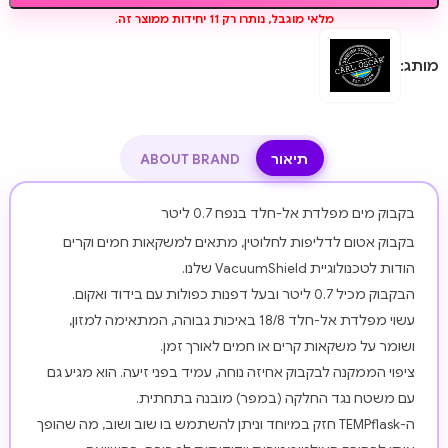
מלאי מוגבל, נותרו רק 11 יחידות ממוצר זה.
מותג:
תיאור
ABOUT BRAND
בקבוק מים מפלדת אל-חלד בנפח 0.7 ליטר
בקבוק אטום לדליפות לחלוטין, מתאים למשקאות חמים וקרים
הודות לטכנולוגיית VacuumShield שלנו.
הבקבוק מכיל 0.7 ליטר ובעל דפנות כפולות עם בידוד ואקום.
עשוי מפלדת אל-חלד 18/8 באיכות גבוהה, המתאימה למזון,
ושומר על משקאות קרים או חמים לאורך זמן.
ציפוי הממקנה לבקבוק אחיזה נוחה, עמיד בפני זיעה. הוא מגיע גם
עם משטח נגד החלקה (במפר) מובנה בתחתית.
ה-TEMPflask חזק במיוחד וניתן להשתמש בו שוב ושוב, מה שהופך