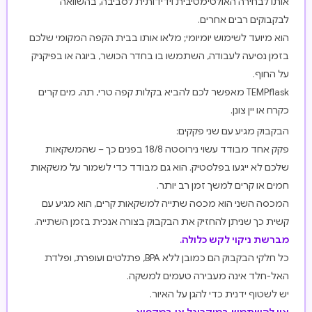
אותו לבחירה האולטימטיבית וידידותית לסביבה, בהשוואה
לבקבוקים רבים אחרים.
הוא מיועד לשימוש יומיומי; מלאו אותו בבית הקפה המקומי שלכם
בזמן נסיעה לעבודה, השתמשו בו בחדר הכושר, ביוגה או בפיקניק
על החוף.
TEMPflask מאפשר לכם להביא בקלות קפה טרי, תה, מים קרים
כקרח או יין צונן.
הבקבוק מגיע עם שני פקקים:
פקק אחד מבודד עשוי נירוסטה 18/8 בפנים כך – שהמשקאות
שלכם לא ייגעו בפלסטיק. הוא גם מבודד כדי לשמור על משקאות
חמים או קרים למשך זמן רב יותר.
המכסה השני הוא מכסה שתייה למשקאות קרים, הוא מגיע עם
קשית כך שניתן להחזיק את הבקבוק בצורה אנכית בזמן השתייה.
מברשת ניקוי לקש כלולה.
כל חלקי הבקבוק הם כמובן ללא BPA, פתלטים ועופרת, ופלדת
האל-חלד אינה מעבירה טעמים למשקה.
יש לשטוף ידנית כדי להגן על האיור.