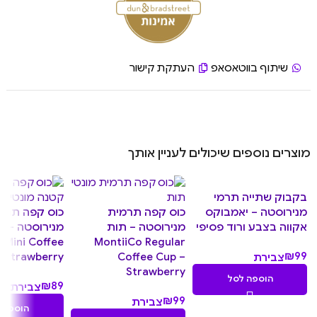
שיתוף בווטאסאפ
העתקת קישור
מוצרים נוספים שיכולים לעניין אותך
בקבוק שתייה תרמי
מנירוסטה – יאמבוקס
כוס קפה תרמית
כוס קפה תרמ
אקווה בצבע ורוד פסיפי
מנירוסטה – תות
מנירוסטה – מי
 Mini Coffee
MontiiCo Regular
₪
99
– Strawberry
Coffee Cup –
צבירת
Strawberry
9.90
הוספה לסל
₪
89
נקודות
צבירת
₪
99
צבירת
8.90
הוספה 