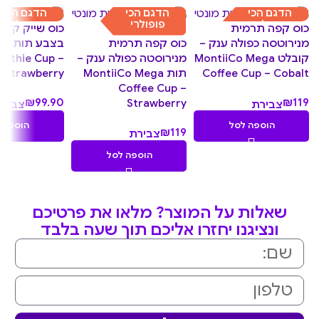
הדגם הכי
הדגם הכי
הדגם הכי
פופולרי
פופולרי
פופולרי
כוס קפה תרמית
כוס שייק קלא
כוס קפה תרמית
מנירוטסה כפולה ענק –
בצבע
מנירוסטה כפולה ענק –
קובלט MontiiCo Mega
othie Cup –
תות MontiiCo Mega
Strawberry
Coffee Cup – Cobalt
Coffee Cup –
₪
99.90
₪
119
Strawberry
צבירת
צביר
9.99
11.90
הוספה לסל
הוספה 
₪
119
צבירת
נקודות
נקודו
11.90
הוספה לסל
נקודות
שאלות על המוצר? מלאו את פרטיכם
ונציגנו יחזרו אליכם תוך שעה בלבד