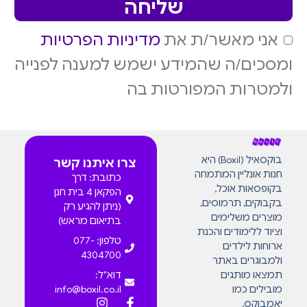
שליחה
אני מאשר/ת את
מדיניות הפרטיות
ומסכים/ה שהמידע ישמש למענה לפנייה
ולמטרות המפורטות בה
בוקסאיל (Boxil) היא
צרו איתנו קשר
חנות אונליין המתמחה
כתובת: דרך
בקופסאות אוכל,
הפקאן 4 בית חנן
בקבוקים, תרמוסים,
(ניתן להגיע רק
מוצרים משלימים
בתיאום מראש)
וציוד ללימודים והכנת
טלפון: 077-
ארוחות לילדים
4304700
ולמבוגרים באתר
תמצאו מותגים
דוא"ל:
מובילים כמו
info@boxil.co.il
יאמבוקס,