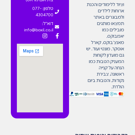
וציוד ללימודים והכנת
טלפון: 077-
ארוחות לילדים
4304700
ולמבוגרים באתר
תמצאו מותגים
דוא"ל:
מובילים כמו
info@boxil.co.il
יאמבוקס,
מאנצ’בוקס, קארל
אוסקר, מונטי ועוד. יש
גם מועדון לקוחות
המעניק הטבות כמו
הנחה על קנייה
ראשונה, צבירת
נקודות, והטבות ביום
הולדת.