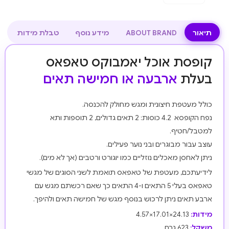
תיאור
ABOUT BRAND
מידע נוסף
טבלת מידות
קופסת אוכל יאמבוקס טאפאס
בעלת
ארבעה או חמישה תאים
כולל מעטפת חיצונית ומגש מחולק להכנסה.
נפח הקופסא 4.2 כוסות: 2 תאים גדולים, 2 תוספות ותא
למטבל/חטיף.
עוצב עבור מבוגרים ובני נוער פעילים.
ניתן לאחסן מאכלים נוזליים כמו יוגורט ורטבים (אך לא מים).
לידיעתכם, מעטפת של טאפאס תואמת לשני הסוגים של מגשי
טאפאס בעלי 5 התאים ו-4 התאים כך שאם רכשתם מגש עם
ארבע תאים ניתן לרכוש בנוסף מגש של חמישה תאים ולהיפך.
מידות:
24.13×17.01×4.57
משקל:
623 גרם