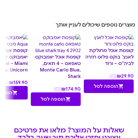
מוצרים נוספים שיכולים לעניין אותך
קופסת אוכל מחולקת
קופסת אוכל 
לאנצ’ בוקס פלוס חזרה
קופסת אוכל יאמבוקס
יאמבוקס קלא
לביה”ס – ורוד
טאפאס – 4 תאים,
inal – Miami
qua, Unicorn
Monte Carlo Blue,
₪
29.90
Shark
₪
159.90
הוספה לסל
₪
174.90
הוספה
הוספה לסל
שאלות על המוצר? מלאו את פרטיכם
ונציגנו יחזרו אליכם תוך שעה בלבד