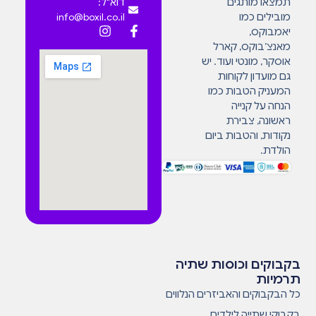
תמצאו מותגים
דוא"ל:
מובילים כמו
info@boxil.co.il
יאמבוקס,
מאנצ’בוקס, קארל
אוסקר, מונטי ועוד. יש
גם מועדון לקוחות
המעניק הטבות כמו
הנחה על קנייה
ראשונה, צבירת
נקודות, והטבות ביום
הולדת.
בקבוקים וכוסות שתיה
תרמיות
כל הבקבוקים והאביזרים הנלווים
בקבוקי שתייה לילדים