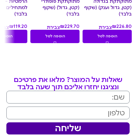
מתוקתקת בגדולה
מתוקתקת פופולרי
הרמטיות – מ
(קטן, גדול וענק) (שקוף
(קטן, גדול) (שקוף
למתחילים (ש
בלבד)
בלבד)
בלבד)
₪
119.20
₪
229.70
₪
226.80
צבירת
צבירת
צביר
11.92
22.97
22.68
הוספה לסל
הוספה לסל
הוספה 
נקודות
נקודות
נקוד
שאלות על המוצר? מלאו את פרטיכם
ונציגנו יחזרו אליכם תוך שעה בלבד
שליחה