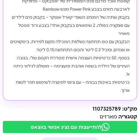
קופסת אוכל מדגם פנינו הפופולרית של יאמבוקס – מחולקת
לארבעה תאים בצבע Power Pink מגש Rainbow
בקבוק שתיה של המותג השוודי קארל אוסקר – בקבוק מים לילדים
עם פונקציה כפולה, 2 שימושים בבקבוק אחד! בצבע ורוד פסטל
מאוייר
הבקבוק עם כוס תחתונה נשלפת המכילה מקום לפירות, ביסקוויטים
או אגוזים, ומכיל 0.3 ליטר והכוס התחתונה 0.15 ליטר.
בנוסף, 50 כרטיסיות העצמה אישית מסדרת הקסם שלי, בגובה
העיניים של הילדה בשפה אוהבת ומעצימה – מושלם לגילאי כיתה
א’.
כרטיסיות באיכות גבוהה – עם ציפוי למינציה לשימוש חוזר לטווח
ארוך.
מק"ט:
1107325789
קטגוריה
מארזים
להתייעצות עם נציג אנושי בווצאפ