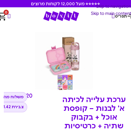
⭐⭐⭐⭐⭐ מעל 12,000 לקוחות מרוצים
Skip to navigation
0
Skip to main content
תפריט
עמוד הבית
/
מארזים
₪
314.20
משלוח מהיר 
ערכת עלייה לכיתה
א' לבנות – קופסת
צבירת 31.42 נקודות
אוכל + בקבוק
שתיה + כרטיסיות