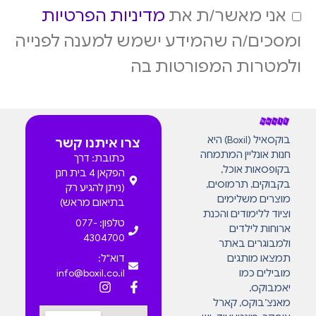
אני מאשר/ת את
מדיניות הפרטיות
ומסכים/ה שהמידע ישמש למענה לפנייה
ולמטרות המפורטות בה
בוקסאיל (Boxil) היא
צרו איתנו קשר
חנות אונליין המתמחה
כתובת: דרך
בקופסאות אוכל,
הפקאן 4 בית חנן
בקבוקים, תרמוסים,
(ניתן להגיע רק
מוצרים משלימים
בתיאום מראש)
וציוד ללימודים והכנת
טלפון: 077-
ארוחות לילדים
4304700
ולמבוגרים באתר
תמצאו מותגים
דוא"ל:
מובילים כמו
info@boxil.co.il
יאמבוקס,
מאנצ’בוקס, קארל