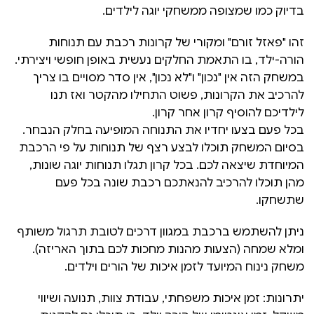
בדיוק כמו שמצופה ממשחקי יוגה לילדים.
זהו "פאזל זורם" ומקורי של קרונות רכבת עם תנוחות
הורה-ילד, בו התאמת החלקים נעשית באופן חופשי ויצירתי.
במשחק הזה אין "נכון" ו"לא נכון", אין סדר מסויים בו צריך
להרכיב את הקרונות, פשוט התחילו מהקטר ואז תנו
לילדיכם להוסיף קרון אחר קרון.
בכל פעם בצעו יחדיו את התנוחה המופיעה בחלק הנבחר.
בסיום המשחק תוכלו לבצע רצף של תנוחות על פי הרכבת
המיוחדת שיצאה לכם. בכל קרון תגלו תנוחות יוגה שונות,
מהן תוכלו להרכיב להנאתכם רכבת שונה בכל פעם
שתשחקו.
ניתן להשתמש ברכבת במגוון דרכים לטובת תרגול משותף
ומלא שמחה (הצעות מהנות מחכות לכם בתוך האריזה).
משחק נינוח המיועד לזמן איכות של הורים וילדים.
יתרונות: זמן איכות משפחתי, עבודת צוות, תנועה ושיווי