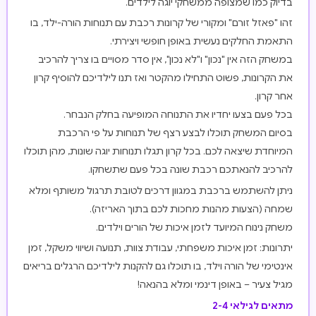
בדיוק כמו שמצופה ממשחקי יוגה לילדים.
זהו "פאזל זורם" ומקורי של קרונות רכבת עם תנוחות הורה-ילד, בו
התאמת החלקים נעשית באופן חופשי ויצירתי.
במשחק הזה אין "נכון" ו"לא נכון", אין סדר מסויים בו צריך להרכיב
את הקרונות, פשוט התחילו מהקטר ואז תנו לילדיכם להוסיף קרון
אחר קרון.
בכל פעם בצעו יחדיו את התנוחה המופיעה בחלק הנבחר.
בסיום המשחק תוכלו לבצע רצף של תנוחות על פי הרכבת
המיוחדת שיצאה לכם. בכל קרון תגלו תנוחות יוגה שונות, מהן תוכלו
להרכיב להנאתכם רכבת שונה בכל פעם שתשחקו.
ניתן להשתמש ברכבת במגוון דרכים לטובת תרגול משותף ומלא
שמחה (הצעות מהנות מחכות לכם בתוך האריזה).
משחק נינוח המיועד לזמן איכות של הורים וילדים.
יתרונות: זמן איכות משפחתי, עבודת צוות, תנועה ושיווי משקל, זמן
אינטימי של הורה וילד, בו תוכלו גם להקנות לילדיכם הרגלים בריאים
מגיל צעיר – באופן דינמי ומלא בהנאה!
מתאים לגילאי 2-4