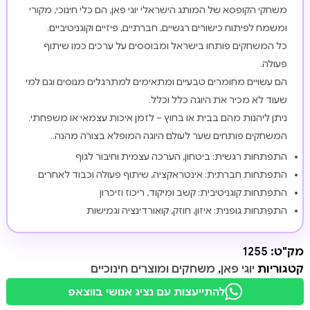
משחקי הקופסא של המותג הישראלי יוגי פאן, הם כלי חינוכי, מקורי
ומשמח לפיתוח כישורים רגשיים, חברתיים, פיזיים וקוגניטיביים.
כל המשחקים פותחו בישראל ומבוססים על ערכים כמו שיתוף
פעולה.
הם עשויים מחומרים טבעיים ומתאימים למתרגלים מנוסים וגם למי
שעוד לא מכיר את היוגה כלל וכלל.
ניתן ליהנות מהם בבית או בחוץ – לזמן איכות עצמאי או משפחתי.
המשחקים פותחים שער לעולם היוגה המופלא בצורה מהנה..
התפתחות רגשית: ביטחון, הערכה עצמית וחיבור לגוף
התפתחות חברתית: אינטראקציה, שיתוף פעולה וכבוד לאחרים
התפתחות קוגניטיבית: קשב ומיקוד, ריכוז וזיכרון
התפתחות גופנית: איזון, חוזק, קואורדינציה וגמישות
מק"ט:
1255
קטגוריות
יוגי פאן
,
משחקים ומוצרים חינוכיים
להתייעצות עם נציג אנושי בווצאפ