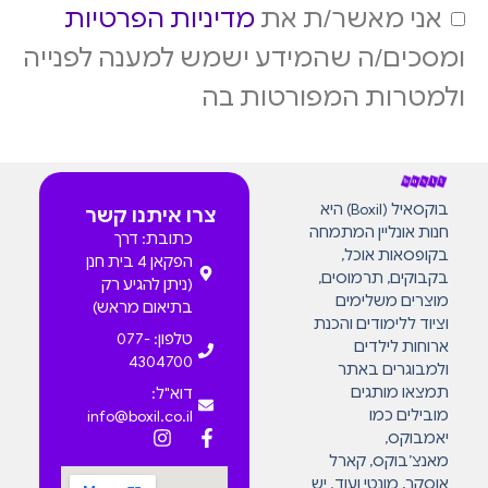
אני מאשר/ת את
מדיניות הפרטיות
ומסכים/ה שהמידע ישמש למענה לפנייה
ולמטרות המפורטות בה
בוקסאיל (Boxil) היא
צרו איתנו קשר
חנות אונליין המתמחה
כתובת: דרך
בקופסאות אוכל,
הפקאן 4 בית חנן
בקבוקים, תרמוסים,
(ניתן להגיע רק
מוצרים משלימים
בתיאום מראש)
וציוד ללימודים והכנת
טלפון: 077-
ארוחות לילדים
4304700
ולמבוגרים באתר
תמצאו מותגים
דוא"ל:
מובילים כמו
info@boxil.co.il
יאמבוקס,
מאנצ’בוקס, קארל
אוסקר, מונטי ועוד. יש