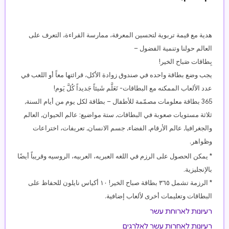
هدية مع قيمة تربوية لتحسين المعرفة، ممارسة القراءة، التعرف على
العالم حولنا وتنمية الفضول –
بِطاقات صَباح الخير!
يجب وضع بطاقة واحده في صندوق زوادة الأكل، قرائتها معاً أو اللعب في
عدد الألعاب الممكنه مع البطاقات- تَعَلَّم شَيئاً جَديداً كُلَّ يَوم!
365 بطاقة معلومات مصمّمة للأطفال – بطاقة لكل يوم من أيام السنة,
ثلاثة مستويات صعوبة في البطاقات, ستة مواضيع: عالم الحيوان, العالم
والجغرافيا, عالم الأرقام, الفضاء, جسم الانسان, تعريفات، اختراعات
وظواهر.
* يمكن الحصول على الرزم في اللغه العبريه، العربيه، الروسيه وقريباً أيضًا
بالإنجليزية.
* الرزمة تشمل ٣٦٥ بطاقة صباح الخير! ١٠ أكياس نايلون للحفاظ على
البطاقات وتعليمات أخرى لألعاب إضافية.
רעיונות לארוחת עשר
רעיונות לאחרות עשר לאלרגים