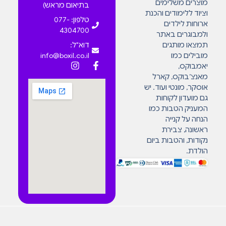
מוצרים משלימים
בתיאום מראש)
וציוד ללימודים והכנת
טלפון: 077-
ארוחות לילדים
4304700
ולמבוגרים באתר
תמצאו מותגים
דוא"ל:
מובילים כמו
info@boxil.co.il
יאמבוקס,
מאנצ’בוקס, קארל
אוסקר, מונטי ועוד. יש
גם מועדון לקוחות
המעניק הטבות כמו
הנחה על קנייה
ראשונה, צבירת
נקודות, והטבות ביום
הולדת.