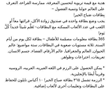
هدية مع قيمة تربوية لتحسين المعرفة، ممارسة القراءة، التعرف
على العالم حولنا وتنمية الفضول –
بِطاقات صَباح الخير!
يجب وضع بطاقة واحده في صندوق زوادة الأكل، قرائتها معاً أو
اللعب في عدد الألعاب الممكنه مع البطاقات- تَعَلَّم شَيئاً جَديداً كُلَّ
يَوم!
365 بطاقة معلومات مصمّمة للأطفال – بطاقة لكل يوم من أيام
السنة, ثلاثة مستويات صعوبة في البطاقات, ستة مواضيع: عالم
الحيوان, العالم والجغرافيا, عالم الأرقام, الفضاء, جسم الانسان,
تعريفات، اختراعات وظواهر.
* يمكن الحصول على الرزم في اللغه العبريه، العربيه، الروسيه
وقريباً أيضًا بالإنجليزية.
* الرزمة تشمل ٣٦٥ بطاقة صباح الخير! ١٠ أكياس نايلون للحفاظ
على البطاقات وتعليمات أخرى لألعاب إضافية.