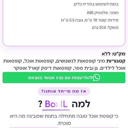
בטוח לשימוש במדיח כלים.
חומר: פלסטיק ABS
מידות: קוטר 18 ס”מ, גובה 5.5 ס”מ
משקל: 304 גרם
מק"ט:
ללא
קטגוריות
מיני קופסאות לנשנושים
,
קופסאות אוכל
,
קופסאות
אוכל לילדים. גן ובית ספר
,
קופסאות דיסק קארל אוסקר
להתייעצות עם נציג אנושי בווצאפ
אז מה מייחד אותנו?
למה
BoxIL
?
כי קופסת אוכל טובה מתחילה בחנות שמבינה מה היא
מוכרת.