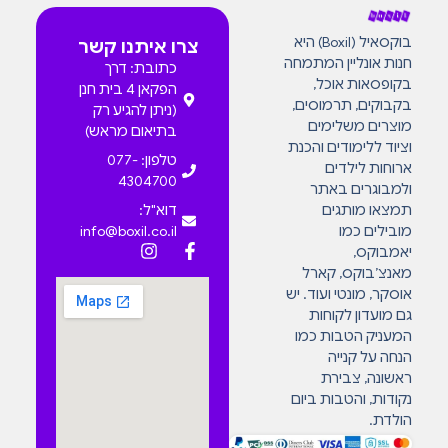
בוקסאיל (Boxil) היא
צרו איתנו קשר
חנות אונליין המתמחה
כתובת: דרך
בקופסאות אוכל,
הפקאן 4 בית חנן
בקבוקים, תרמוסים,
(ניתן להגיע רק
מוצרים משלימים
בתיאום מראש)
וציוד ללימודים והכנת
טלפון: 077-
ארוחות לילדים
4304700
ולמבוגרים באתר
תמצאו מותגים
דוא"ל:
מובילים כמו
info@boxil.co.il
יאמבוקס,
מאנצ’בוקס, קארל
אוסקר, מונטי ועוד. יש
גם מועדון לקוחות
המעניק הטבות כמו
הנחה על קנייה
ראשונה, צבירת
נקודות, והטבות ביום
הולדת.