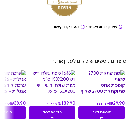
שיתוף בווטאסאפ
העתקת קישור
מוצרים נוספים שיכולים לעניין אותך
קופסת אחסון
מפת שולחן דיש וויש
ערכת קורצנים
מתוקתקת 2700 שקוף
150X200 ס”מ
אנגלית – 26 חלקים
₪
38.90
₪
189.90
₪
29.90
צבירת
צבירת
צביר
3.89
18.99
2.99
הוספה לסל
הוספה לסל
הוספה 
נקודות
נקודות
נקודו