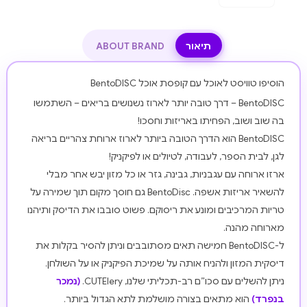
תיאור
ABOUT BRAND
הוסיפו טוויסט לאוכל עם קופסת אוכל BentoDISC
BentoDISC – דרך טובה יותר לארוז נשנושים בריאים – השתמשו
בה שוב ושוב, הפחיתו באריזות וחסכו!
BentoDISC הוא הדרך הטובה ביותר לארוז ארוחת צהריים בריאה
לגן, לבית הספר, לעבודה, לטיולים או לפיקניק!
ארזו ארוחה עם עגבניות, גבינה, גזר או כל מזון יבש אחר מבלי
להשאיר אריזות אשפה. BentoDisc גם חוסך מקום תוך שמירה על
טריות המרכיבים ומונע את ריסוקם. פשוט סובבו את הדיסק ותיהנו
מארוחה מהנה.
ל-BentoDISC חמישה תאים מסתובבים וניתן להסיר בקלות את
דיסקית המזון ולהניח אותה על שמיכת הפיקניק או על השולחן.
ניתן להשלים עם סכו”ם רב-תכליתי שלנו, CUTElery.
(נמכר
בנפרד)
הוא מתאים בצורה מושלמת לתא הגדול ביותר.